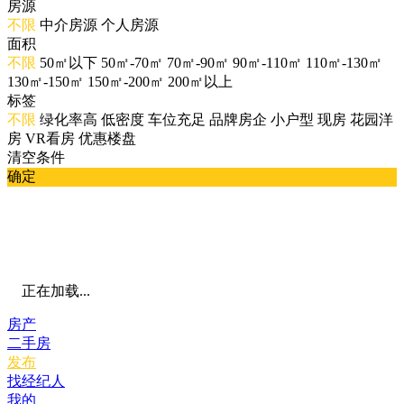
房源
不限
中介房源
个人房源
面积
不限
50㎡以下
50㎡-70㎡
70㎡-90㎡
90㎡-110㎡
110㎡-130㎡
130㎡-150㎡
150㎡-200㎡
200㎡以上
标签
不限
绿化率高
低密度
车位充足
品牌房企
小户型
现房
花园洋
房
VR看房
优惠楼盘
清空条件
确定
正在加载...
房产
二手房
发布
找经纪人
我的