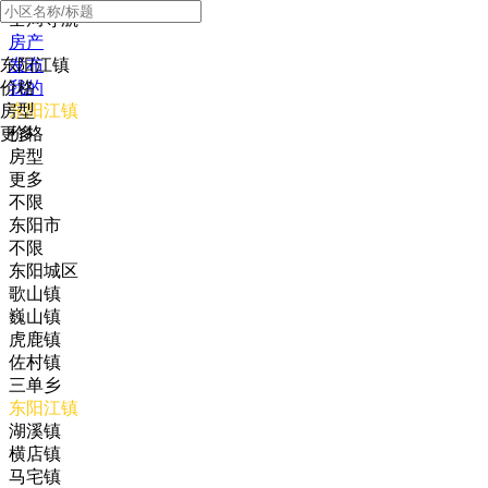
全局导航
房产
东阳江镇
发布
价格
我的
房型
东阳江镇
更多
价格
房型
更多
不限
东阳市
不限
东阳城区
歌山镇
巍山镇
虎鹿镇
佐村镇
三单乡
东阳江镇
湖溪镇
横店镇
马宅镇