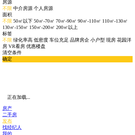
房源
不限
中介房源
个人房源
面积
不限
50㎡以下
50㎡-70㎡
70㎡-90㎡
90㎡-110㎡
110㎡-130㎡
130㎡-150㎡
150㎡-200㎡
200㎡以上
标签
不限
绿化率高
低密度
车位充足
品牌房企
小户型
现房
花园洋
房
VR看房
优惠楼盘
清空条件
确定
正在加载...
房产
二手房
发布
找经纪人
我的