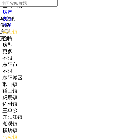
全局导航
房产
马宅镇
发布
价格
我的
房型
马宅镇
更多
价格
房型
更多
不限
东阳市
不限
东阳城区
歌山镇
巍山镇
虎鹿镇
佐村镇
三单乡
东阳江镇
湖溪镇
横店镇
马宅镇