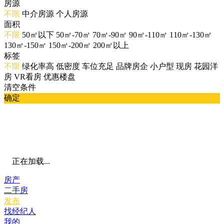
房源
不限
中介房源
个人房源
面积
不限
50㎡以下
50㎡-70㎡
70㎡-90㎡
90㎡-110㎡
110㎡-130㎡
130㎡-150㎡
150㎡-200㎡
200㎡以上
标签
不限
绿化率高
低密度
车位充足
品牌房企
小户型
现房
花园洋
房
VR看房
优惠楼盘
清空条件
确定
正在加载...
房产
二手房
发布
找经纪人
我的