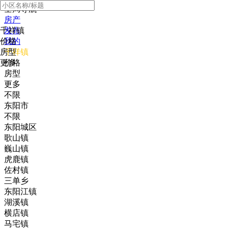
全局导航
房产
千祥镇
发布
价格
我的
房型
千祥镇
更多
价格
房型
更多
不限
东阳市
不限
东阳城区
歌山镇
巍山镇
虎鹿镇
佐村镇
三单乡
东阳江镇
湖溪镇
横店镇
马宅镇