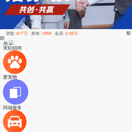
浏览:
617万
发布:
1858
会员:
2.06万
帮
助
热
求职招聘
爱宠物
同城服务