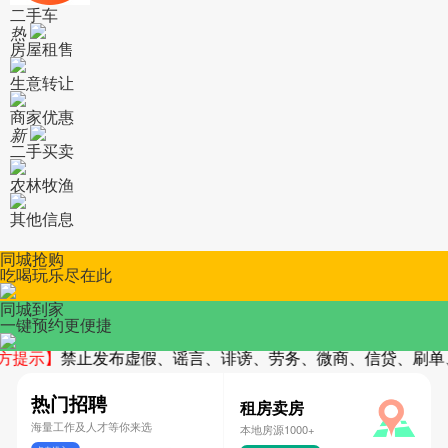
二手车
热
房屋租售
生意转让
商家优惠
新
二手买卖
农林牧渔
其他信息
同城抢购
吃喝玩乐尽在此
同城到家
一键预约更便捷
提示】
禁止发布虚假、谣言、诽谤、劳务、微商、信贷、刷单、
热门招聘
租房卖房
海量工作及人才等你来选
本地房源1000+