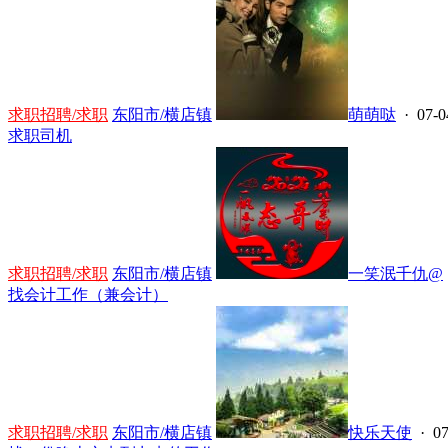
求职招聘/求职
东阳市/横店镇
萌萌哒
· 07-0
求职司机
求职招聘/求职
东阳市/横店镇
一笑泯千仇@
找会计工作（兼会计）
求职招聘/求职
东阳市/横店镇
快乐天使
· 07