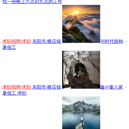
找一份晚上六点到九点的工作
求职招聘/求职
东阳市/横店镇
与时代脱钩
· 
暑假工
求职招聘/求职
东阳市/横店镇
鑫@蓁八尾
· 
暑假工 求职