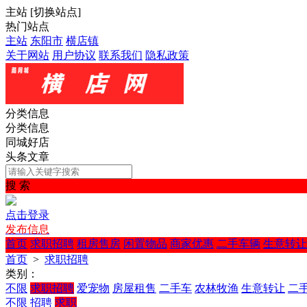
主站
[
切换站点
]
热门站点
主站
东阳市
横店镇
关于网站
用户协议
联系我们
隐私政策
分类信息
分类信息
同城好店
头条文章
搜 索
点击登录
发布信息
首页
求职招聘
租房售房
闲置物品
商家优惠
二手车辆
生意转让
首页
>
求职招聘
类别：
不限
求职招聘
爱宠物
房屋租售
二手车
农林牧渔
生意转让
二
不限
招聘
求职