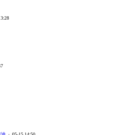
13:28
37
⃞迪
· 05-15 14:50