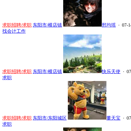
求职招聘/求职
东阳市/横店镇
邢均瑶
· 07-1
找会计工作
求职招聘/求职
东阳市/横店镇
快乐天使
· 07
求职
求职招聘/求职
东阳市/东阳城区
董天宝
· 07
求职