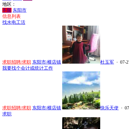
地区：
不限
东阳市
信息列表
找水电工活
求职招聘/求职
东阳市/横店镇
杜玉军
· 07-2
我要找个会计或统计工作
求职招聘/求职
东阳市/横店镇
快乐天使
· 07
求职