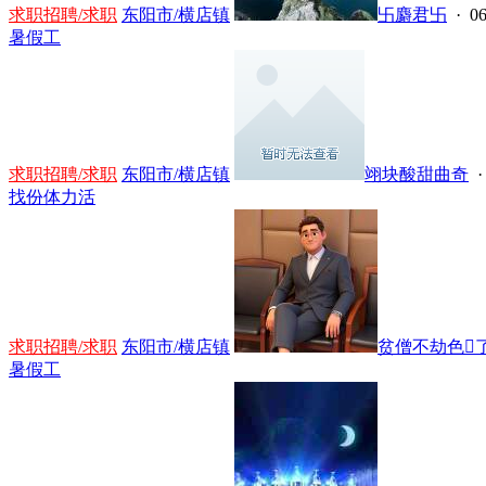
求职招聘/求职
东阳市/横店镇
卐麝君卐
· 06
暑假工
求职招聘/求职
东阳市/横店镇
翊块酸甜曲奇
·
找份体力活
求职招聘/求职
东阳市/横店镇
贫僧不劫色了.
暑假工