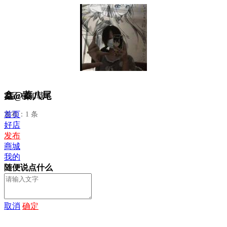
鑫@蓁八尾
正在加载...
首页
发布：1 条
好店
发布
商城
我的
随便说点什么
取消
确定