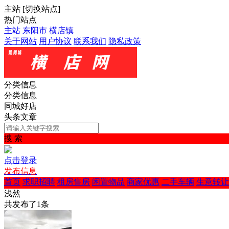
主站
[
切换站点
]
热门站点
主站
东阳市
横店镇
关于网站
用户协议
联系我们
隐私政策
分类信息
分类信息
同城好店
头条文章
搜 索
点击登录
发布信息
首页
求职招聘
租房售房
闲置物品
商家优惠
二手车辆
生意转让
浅然
共发布了
1
条