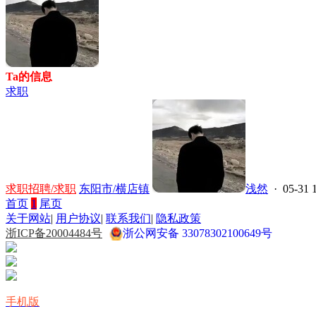
Ta的信息
求职
求职招聘/求职
东阳市/横店镇
浅然
· 05-31 
首页
1
尾页
关于网站
|
用户协议
|
联系我们
|
隐私政策
浙ICP备20004484号
浙公网安备 33078302100649号
手机版