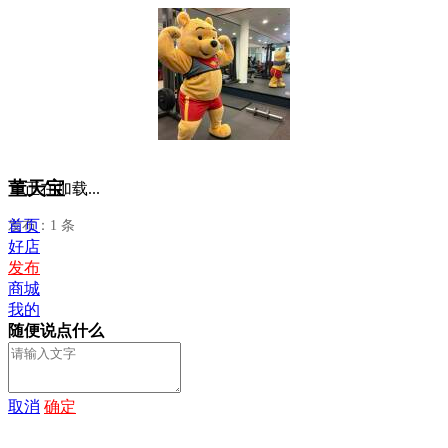
董天宝
正在加载...
首页
发布：1 条
好店
发布
商城
我的
随便说点什么
取消
确定